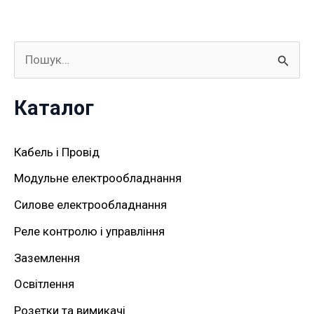
Ш
у
Каталог
к
а
Кабель і Провід
т
Модульне електрообладнання
и
Силове електрообладнання
:
Реле контролю і управління
Заземлення
Освітлення
Розетки та вимикачі