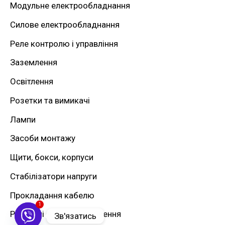
Модульне електрообладнання
и
Силове електрообладнання
:
Реле контролю і управління
Заземлення
Освітлення
Розетки та вимикачі
Лампи
Засоби монтажу
Щити, бокси, корпуси
Стабілізатори напруги
Прокладання кабелю
1
Резервні джерела живлення
Зв'язатись