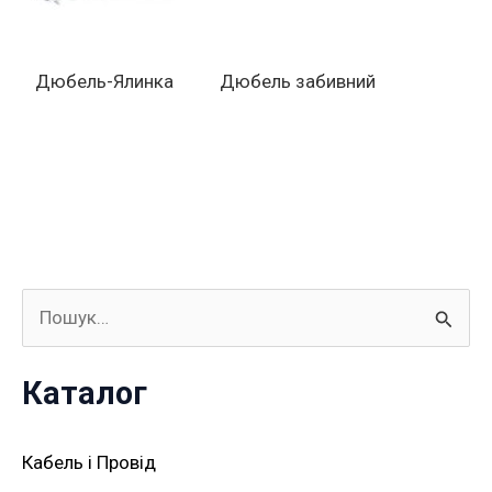
Дюбель-Ялинка
Дюбель забивний
Ш
у
Каталог
к
а
Кабель і Провід
т