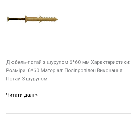
швидкого
монтажу
потай
з
шурупом
6*60мм
(100шт./
уп.)
Дюбель-потай з шурупом 6*60 мм Характеристики:
Розміри: 6*60 Матеріал: Поліпропілен Виконання:
Потай З шурупом
Читати далі »
Дюбель
швидкого