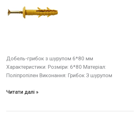
монтажу
грибок
з
шурупом
6*80мм
(100шт./
уп.)
Добель-грибок з шурупом 6*80 мм
Характеристики: Розміри: 6*80 Матеріал:
Поліпропілен Виконання: Грибок З шурупом
Читати далі »
Дюбель
швидкого