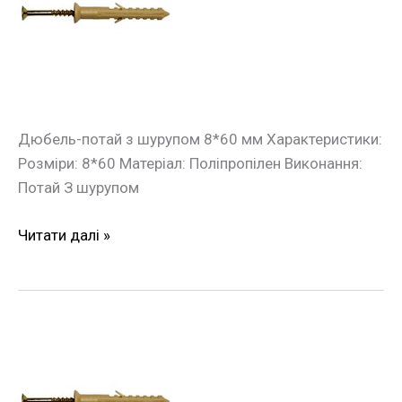
потай
з
шурупом
8*60мм
(100шт./
уп.)
Дюбель-потай з шурупом 8*60 мм Характеристики:
Розміри: 8*60 Матеріал: Поліпропілен Виконання:
Потай З шурупом
Читати далі »
Дюбель
швидкого
монтажу