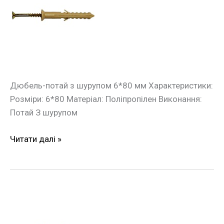
монтажу
потай
з
шурупом
6*80мм
(100шт./
уп.)
Дюбель-потай з шурупом 6*80 мм Характеристики:
Розміри: 6*80 Матеріал: Поліпропілен Виконання:
Потай З шурупом
Читати далі »
Дюбель
швидкого
монтажу