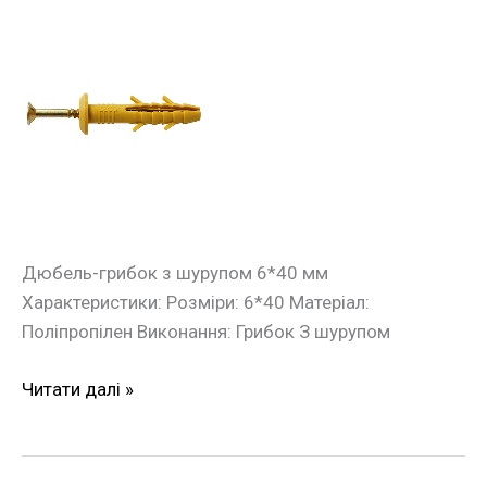
Дюбель
швидкого
монтажу
грибок
з
шурупом
6*40мм
(100шт./
уп.)
Дюбель-грибок з шурупом 6*40 мм
Характеристики: Розміри: 6*40 Матеріал:
Поліпропілен Виконання: Грибок З шурупом
Читати далі »