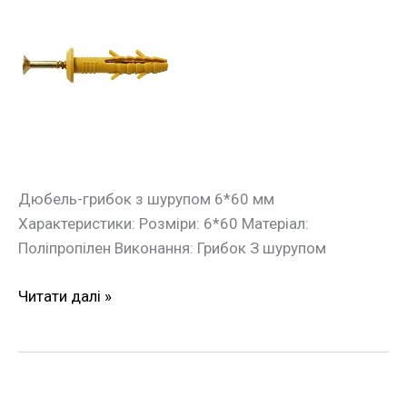
Дюбель
швидкого
монтажу
грибок
з
шурупом
6*60мм
(100шт./
уп.)
Дюбель-грибок з шурупом 6*60 мм
Характеристики: Розміри: 6*60 Матеріал:
Поліпропілен Виконання: Грибок З шурупом
Читати далі »
Дюбель