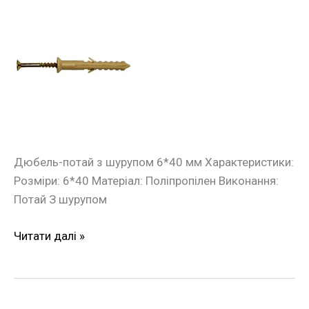
Дюбель
швидкого
монтажу
потай
з
шурупом
6*40мм
(100шт./
уп.)
Дюбель-потай з шурупом 6*40 мм Характеристики:
Розміри: 6*40 Матеріал: Поліпропілен Виконання:
Потай З шурупом
Читати далі »