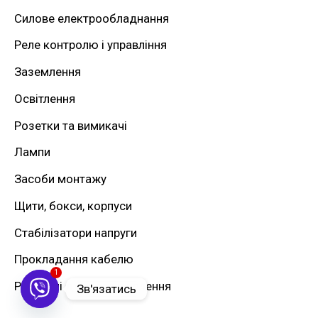
Силове електрообладнання
:
Реле контролю і управління
Заземлення
Освітлення
Розетки та вимикачі
Лампи
Засоби монтажу
Щити, бокси, корпуси
Стабілізатори напруги
Прокладання кабелю
1
Резервні джерела живлення
Зв'язатись