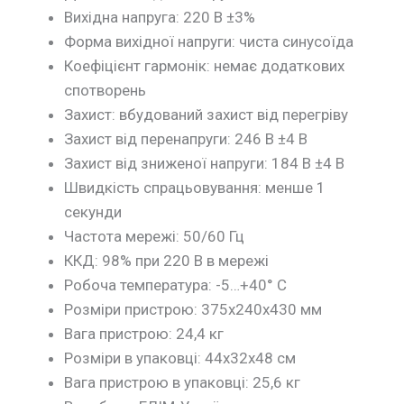
Вихідна напруга:
220 В ±3%
Форма вихідної напруги:
чиста синусоїда
Коефіцієнт гармонік:
немає додаткових
спотворень
Захист:
вбудований захист від перегріву
Захист від перенапруги:
246 В ±4 В
Захист від зниженої напруги:
184 В ±4 В
Швидкість спрацьовування:
менше 1
секунди
Частота мережі:
50/60 Гц
ККД:
98% при 220 В в мережі
Робоча температура:
-5…+40° С
Розміри пристрою:
375х240х430 мм
Вага пристрою:
24,4 кг
Розміри в упаковці:
44х32х48 см
Вага пристрою в упаковці:
25,6 кг