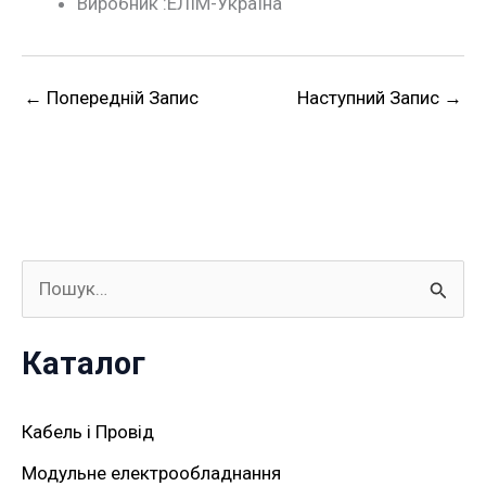
Виробник :ЕЛІМ-Україна
←
Попередній Запис
Наступний Запис
→
Ш
у
Каталог
к
а
Кабель і Провід
т
Модульне електрообладнання
и