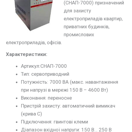
(СНАП-7000) призначений
для захисту
електроприладів квартир,
приватних будинків,
промислових
електроприладів, офісів.
Характеристики:
Артикул:СНАП-7000
Тип:
сервоприводний
Потужність:
7000 ВА (макс. навантаження
при напрузі в мережі 150 В – 4600 Вт)
Виконання:
переносне
Пристрій захисту:
автоматичний вимикач
(крива С)
Підключення:
гвинтові клеми
Діапазон вхідної напруги:
150 В… 250 В