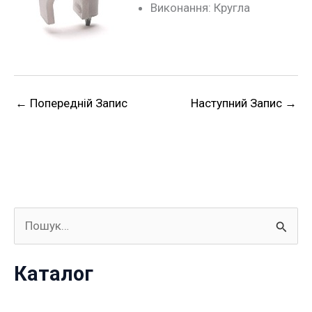
Виконання: Кругла
←
Попередній Запис
Наступний Запис
→
Ш
у
Каталог
к
а