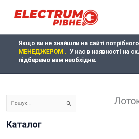
Перейти
до
вмісту
Якщо ви не знайшли на сайті потрібного
МЕНЕДЖЕРОМ .
У нас в наявності на с
підберемо вам необхідне.
Лото
Ш
у
Каталог
к
а