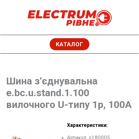
Перейти
до
вмісту
КАТАЛОГ
Шина з’єднувальна
e.bc.u.stand.1.100
вилочного U-типу 1р, 100А
Характеристики:
Артикул: s180005