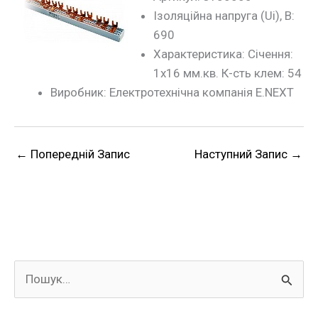
Ізоляційна напруга (Uі), В:
690
Характеристика: Січення:
1х16 мм.кв. К-сть клем: 54
Виробник: Електротехнічна компанія E.NEXT
←
Попередній Запис
Наступний Запис
→
Ш
у