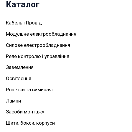
Каталог
к
а
Кабель і Провід
т
Модульне електрообладнання
и
Силове електрообладнання
:
Реле контролю і управління
Заземлення
Освітлення
Розетки та вимикачі
Лампи
Засоби монтажу
Щити, бокси, корпуси