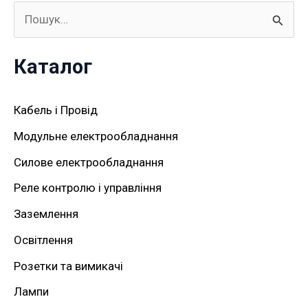
Ш
у
Каталог
к
а
Кабель і Провід
т
Модульне електрообладнання
и
Силове електрообладнання
:
Реле контролю і управління
Заземлення
Освітлення
Розетки та вимикачі
Лампи