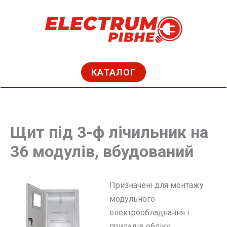
Перейти
до
вмісту
КАТАЛОГ
Щит під 3-ф лічильник на
36 модулів, вбудований
Призначені для монтажу
модульного
електрообладнання і
приладів обліку