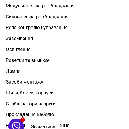
Модульне електрообладнання
и
Силове електрообладнання
:
Реле контролю і управління
Заземлення
Освітлення
Розетки та вимикачі
Лампи
Засоби монтажу
Щити, бокси, корпуси
Стабілізатори напруги
Прокладання кабелю
1
Резервні джерела живлення
Зв'язатись