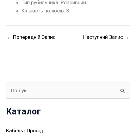
Тип рубильника: Розривний
Кількість полюсів: 3
←
Попередній Запис
Наступний Запис
→
Ш
у
Каталог
к
а
Кабель і Провід
т