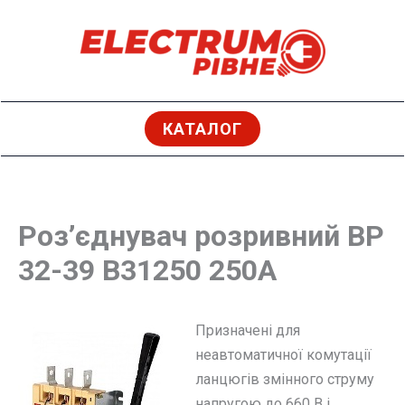
Перейти
до
вмісту
КАТАЛОГ
Роз’єднувач розривний ВР
32-39 В31250 250А
Призначені для
неавтоматичної комутації
ланцюгів змінного струму
напругою до 660 В і