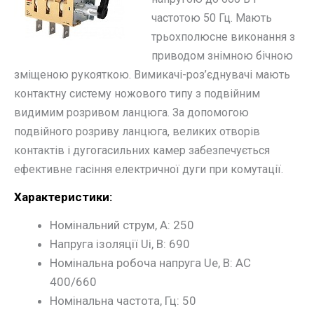
частотою 50 Гц. Мають
трьохполюсне виконання з
приводом знімною бічною
зміщеною рукояткою. Вимикачі-роз’єднувачі мають
контактну систему ножового типу з подвійним
видимим розривом ланцюга. За допомогою
подвійного розриву ланцюга, великих отворів
контактів і дугогасильних камер забезпечується
ефективне гасіння електричної дуги при комутації.
Характеристики:
Номінальний струм, А: 250
Напруга ізоляції Ui, В: 690
Номінальна робоча напруга Ue, В: АС
400/660
Номінальна частота, Гц: 50