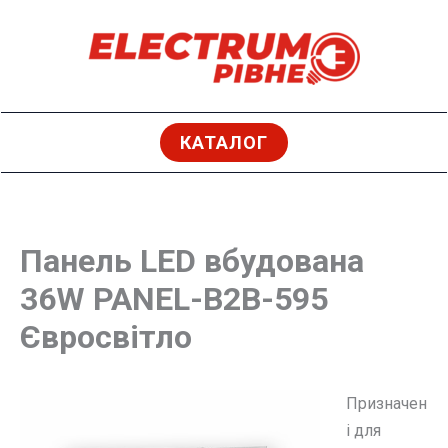
Перейти
до
вмісту
КАТАЛОГ
Панель LED вбудована
36W PANEL-B2B-595
Євросвітло
Призначен
і для