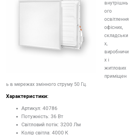
внутрішнь
ого
освітлення
офісних,
складськи
х,
виробничи
х і
житлових
приміщен
ь в мережах змінного струму 50 Гц.
Характеристики:
Артикул: 40786
Потужність: 36 Вт
Світловий потік: 3200 Лм
Колір світла: 4000 К