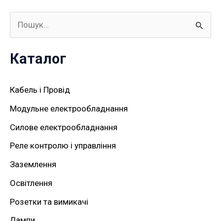
Ш
у
Каталог
к
а
Кабель і Провід
т
Модульне електрообладнання
и
Силове електрообладнання
:
Реле контролю і управління
Заземлення
Освітлення
Розетки та вимикачі
Лампи