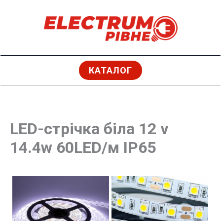
Перейти
до
вмісту
КАТАЛОГ
LED-стрічка біла 12 v
14.4w 60LED/м IP65