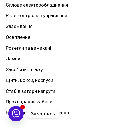
Силове електрообладнання
:
Реле контролю і управління
Заземлення
Освітлення
Розетки та вимикачі
Лампи
Засоби монтажу
Щити, бокси, корпуси
Стабілізатори напруги
Прокладання кабелю
1
Резервні джерела живлення
Зв'язатись