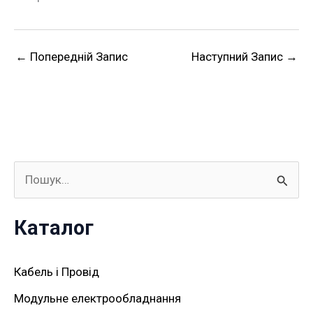
←
Попередній Запис
Наступний Запис
→
Ш
у
Каталог
к
а
Кабель і Провід
т
Модульне електрообладнання
и