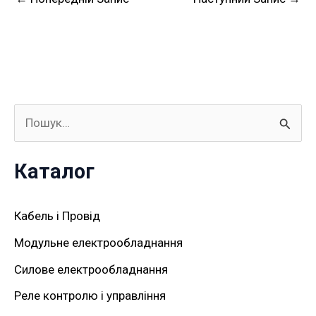
Ш
у
Каталог
к
а
Кабель і Провід
т
Модульне електрообладнання
и
Силове електрообладнання
:
Реле контролю і управління