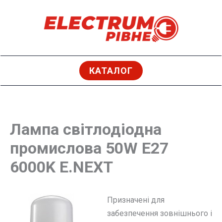
Перейти
до
вмісту
КАТАЛОГ
Лампа світлодіодна
промислова 50W E27
6000K E.NEXT
Призначені для
забезпечення зовнішнього і