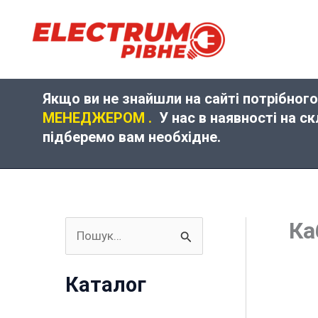
Перейти
до
вмісту
Якщо ви не знайшли на сайті потрібного
МЕНЕДЖЕРОМ .
У нас в наявності на с
підберемо вам необхідне.
Ка
Ш
у
Каталог
к
а