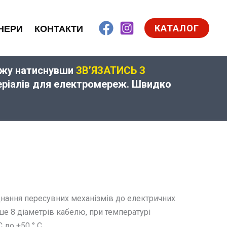
КАТАЛОГ
НЕРИ
КОНТАКТИ
дажу натиснувши
ЗВ’ЯЗАТИСЬ З
теріалів для електромереж. Швидко
днання пересувних механізмів до електричних
е 8 діаметрів кабелю, при температурі
до +50 ° С.