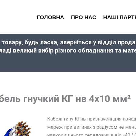
ГОЛОВНА
ПРО НАС
НАШІ ПАРТ
 товару, будь ласка, зверніться у відділ про
кладі великий вибір різного обладнання та ма
бель гнучкий КГ нв 4х10 мм²
Кабелі типу КГнв призначені для приє
мереж при вигинах з радіусом не менш
навколишнього середовища від -40 ° С 