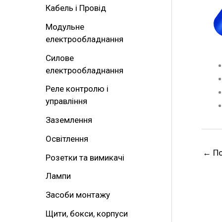
Кабель і Провід
т
Модульне
и
електрообладнання
:
Силове
електрообладнання
Реле контролю і
управління
Заземлення
Освітлення
←
По
Розетки та вимикачі
Лампи
Засоби монтажу
Щити, бокси, корпуси