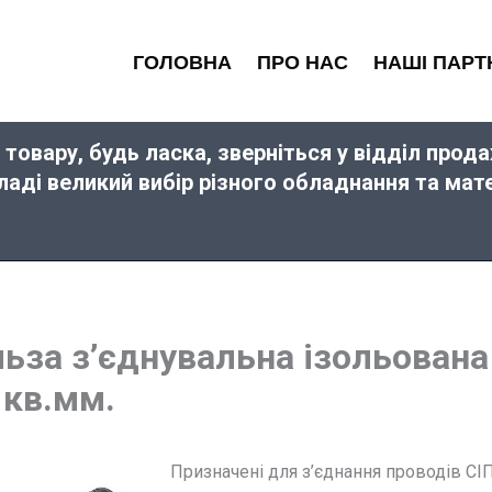
ГОЛОВНА
ПРО НАС
НАШІ ПАРТ
 товару, будь ласка, зверніться у відділ про
кладі великий вибір різного обладнання та ма
льза з’єднувальна ізольована e
 кв.мм.
Призначені для з’єднання проводів СІ