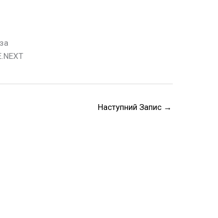
ьза
E.NEXT
Наступний Запис
→