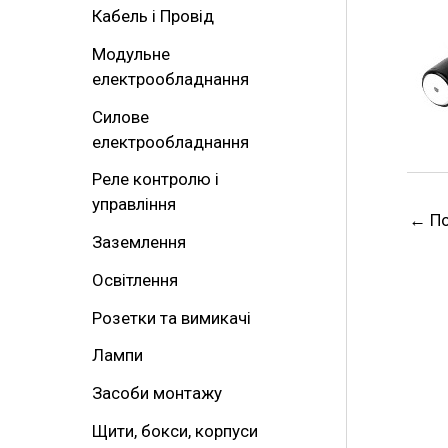
Кабель і Провід
т
Модульне
и
електрообладнання
:
Силове
електрообладнання
Реле контролю і
управління
←
По
Заземлення
Освітлення
Розетки та вимикачі
Лампи
Засоби монтажу
Щити, бокси, корпуси