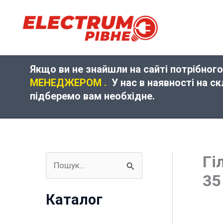
Перейти
до
вмісту
Якщо ви не знайшли на сайті потрібного
МЕНЕДЖЕРОМ .
У нас в наявності на с
підберемо вам необхідне.
Гі
Ш
35
у
Каталог
к
а