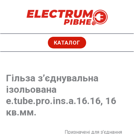
Перейти
до
вмісту
КАТАЛОГ
Гільза з’єднувальна
ізольована
e.tube.pro.ins.a.16.16, 16
кв.мм.
Призначені для з’єднання