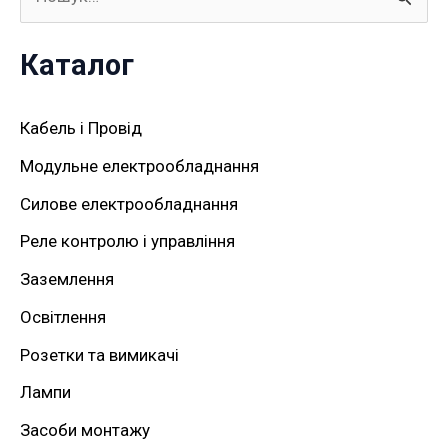
Ш
у
Каталог
к
а
Кабель і Провід
т
Модульне електрообладнання
и
Силове електрообладнання
:
Реле контролю і управління
Заземлення
Освітлення
Розетки та вимикачі
Лампи
Засоби монтажу