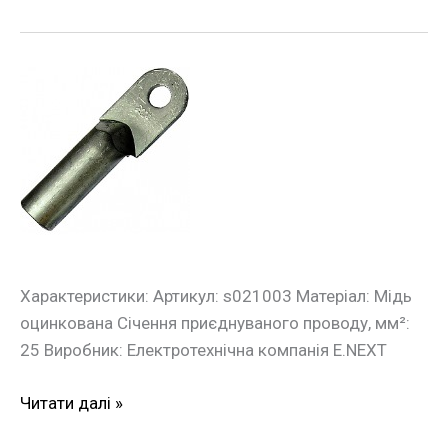
Оцинкований
кабельний
накінечник
e.end.stand.z.25
25
кв.мм
Характеристики: Артикул: s021003 Матеріал: Мідь
оцинкована Січення приєднуваного проводу, мм²:
25 Виробник: Електротехнічна компанія E.NEXT
Читати далі »