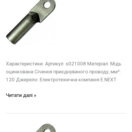
кабельний
накінечник
e.end.stand.z.120
120
кв.мм
Характеристики: Артикул: s021008 Матеріал: Мідь
оцинкована Січення приєднуваного проводу, мм²:
120 Джерело: Електротехнічна компанія E.NEXT
Читати далі »
Оцинкований