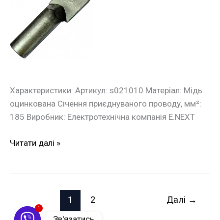
накінечник
e.end.stand.z.185
185
кв.мм
Характеристики: Артикул: s021010 Матеріал: Мідь
оцинкована Січення приєднуваного проводу, мм²:
185 Виробник: Електротехнічна компанія E.NEXT
Читати далі »
1
2
Далі
→
1
Зв'язатись