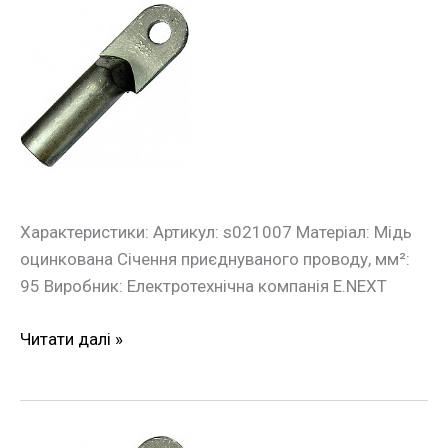
Оцинкований
кабельний
накінечник
e.end.stand.z.95
95
кв.мм
Характеристики: Артикул: s021007 Матеріал: Мідь
оцинкована Січення приєднуваного проводу, мм²:
95 Виробник: Електротехнічна компанія E.NEXT
Читати далі »
Оцинкований