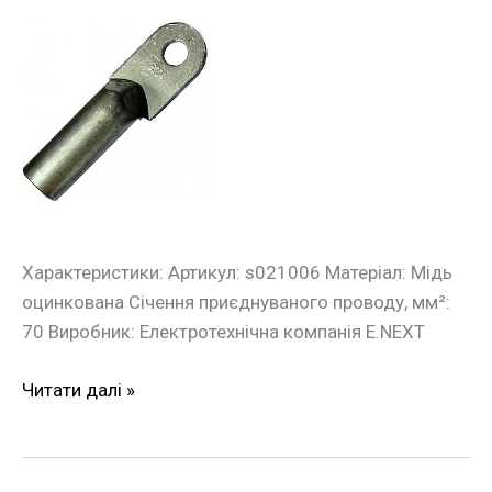
Оцинкований
кабельний
накінечник
e.end.stand.z.70
70
кв.мм
Характеристики: Артикул: s021006 Матеріал: Мідь
оцинкована Січення приєднуваного проводу, мм²:
70 Виробник: Електротехнічна компанія E.NEXT
Читати далі »