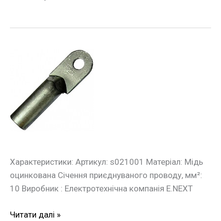
Оцинкований
кабельний
накінечник
e.end.stand.z.10
10
кв.мм
Характеристики: Артикул: s021001 Матеріал: Мідь
оцинкована Січення приєднуваного проводу, мм²:
10 Виробник : Електротехнічна компанія E.NEXT
Читати далі »