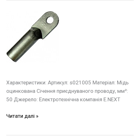
Оцинкований
кабельний
накінечник
e.end.stand.z.50
50
кв.мм
Характеристики: Артикул: s021005 Матеріал: Мідь
оцинкована Січення приєднуваного проводу, мм²:
50 Джерело: Електротехнічна компанія E.NEXT
Читати далі »