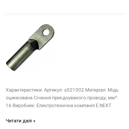
Оцинкований
кабельний
накінечник
e.end.stand.z.16
16
кв.мм
Характеристики: Артикул: s021002 Матеріал: Мідь
оцинкована Січення приєднуваного проводу, мм²:
16 Виробник: Електротехнічна компанія E.NEXT
Читати далі »