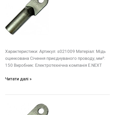
кабельний
накінечник
e.end.stand.z.150
150
кв.мм
Характеристики: Артикул: s021009 Матеріал: Мідь
оцинкована Січення приєднуваного проводу, мм²:
150 Виробник: Електротехнічна компанія E.NEXT
Читати далі »
Оцинкований
кабельний