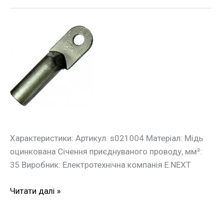
Оцинкований
кабельний
накінечник
e.end.stand.z.35
35
кв.мм
Характеристики: Артикул: s021004 Матеріал: Мідь
оцинкована Січення приєднуваного проводу, мм²:
35 Виробник: Електротехнічна компанія E.NEXT
Читати далі »