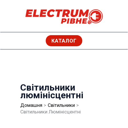
Перейти
до
вмісту
КАТАЛОГ
Світильники
люмінісцентні
Домашня
Світильники
Світильники Люмінісцентні