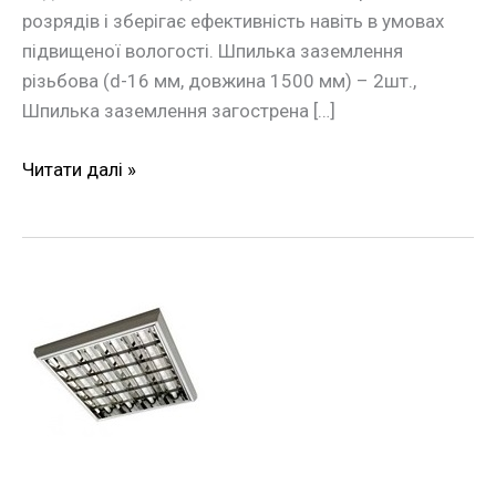
розрядів і зберігає ефективність навіть в умовах
підвищеної вологості. Шпилька заземлення
різьбова (d-16 мм, довжина 1500 мм) – 2шт.,
Шпилька заземлення загострена […]
Читати далі »
Світильник
растровий
вбудований
e.lum.raster.flush.4.20
4х20W
E.NEXT