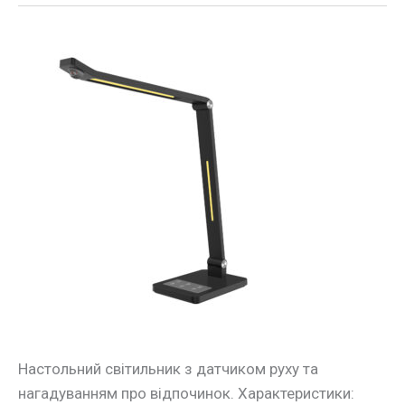
Настільна
LEDлампа
HILTON
10W
600LM
30-
65K
чорний
Violux
Настольний світильник з датчиком руху та
нагадуванням про відпочинок. Характеристики: