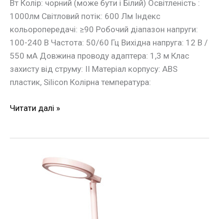
Вт Колір: чорний (може бути і Білий) Освітленість :
1000лм Світловий потік: 600 Лм Індекс
кольоропередачі: ≥90 Робочий діапазон напруги:
100-240 В Частота: 50/60 Гц Вихідна напруга: 12 В /
550 мA Довжина проводу адаптера: 1,3 м Клас
захисту від струму: ІІ Матеріал корпусу: ABS
пластик, Silicon Колірна температура:
Читати далі »
Настільна
лампа
акумуляторна
з
дзеркалом