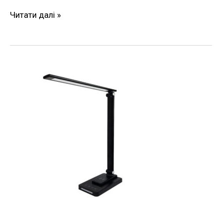
Читати далі »
Світильник
LED
настольний
SLIM
8W
450LM
30-
60K
чорний
Violux