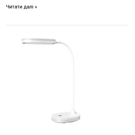
Читати далі »
Настільна
лампа
акумуляторна
LINERA
5W
200LM
4200K
біла
Violux