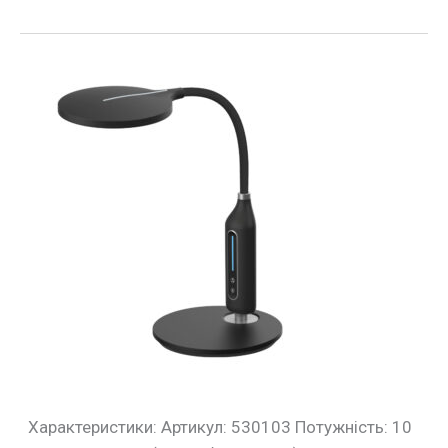
Настільна
лампа
STARLINK
10W
600LM
30-
60K
чорна
Violux
Характеристики: Артикул: 530103 Потужність: 10