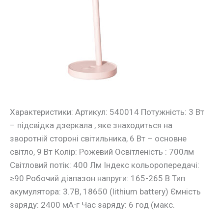
BARBIE
9W
400LM
4200K
рожевий
Violux
Характеристики: Артикул: 540014 Потужність: 3 Вт
– підсвідка дзеркала , яке знаходиться на
зворотній стороні світильника, 6 Вт – основне
світло, 9 Вт Колір: Рожевий Освітленість : 700лм
Світловий потік: 400 Лм Індекс кольоропередачі:
≥90 Робочий діапазон напруги: 165-265 В Тип
акумулятора: 3.7В, 18650 (lithium battery) Ємність
заряду: 2400 мА⋅г Час заряду: 6 год (макс.