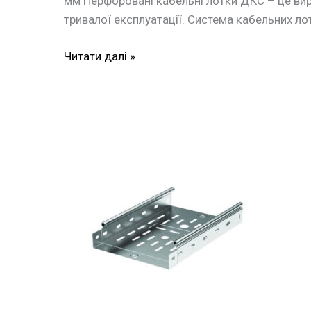
мм Перфоровані кабельні лотки ДКС – це ви
тривалої експлуатації. Система кабельних лотк
Читати далі »
Лоток
перфорований
100х50х3000
ДКС