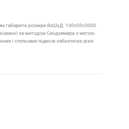
 мм габаритні розміри ВхШхД: 100х50х3000
инкованої за методом Сендзимира з метою
нних і стельових підвісів забезпечує різні