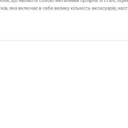
роби, що являють собою металевий профіль зі сталі, оц
ів, яка включає в себе велику кількість аксесуарів, настін