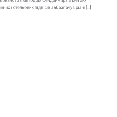
инкованої за методом Сендзимира з метою
них і стельових підвісів забезпечує різні […]