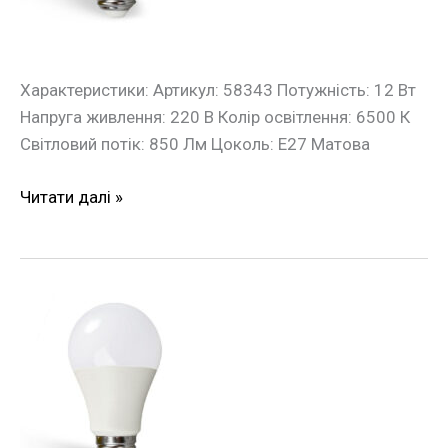
10
Вт
E27
Євросвітло
Характеристики: Артикул: 58343 Потужність: 12 Вт
Напруга живлення: 220 В Колір освітлення: 6500 К
Світловий потік: 850 Лм Цоколь: Е27 Матова
Читати далі »
Лампа
LED
низьковольтна
10Вт
4200К
E27