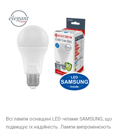
Лампа
LED
з
3-
а
рівнями
яскравості
15W
E27
4000K
DIM
ELECTRUM
Всі лампи оснащені LED-чіпами SAMSUNG, що
підвищує їх надійність. Лампи випромінюють