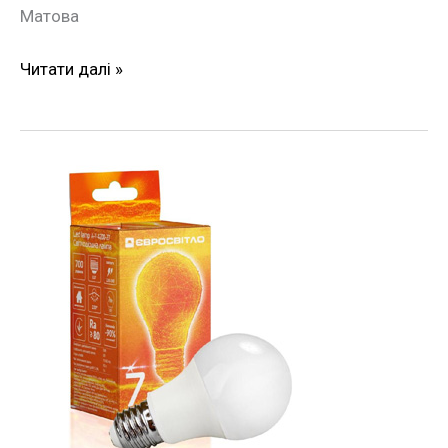
Матова
Читати далі »
Лампа
LED
7Вт
4200К
Е27
Євросвітло