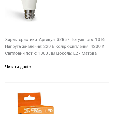
A-
10-
4200-
27
Е27
Євросвітло
Характеристики: Артикул: 38857 Потужність: 10 Вт
Напруга живлення: 220 В Колір освітлення: 4200 К
Світловий потік: 1000 Лм Цоколь: Е27 Матова
Читати далі »
Лампа
LED
Evro