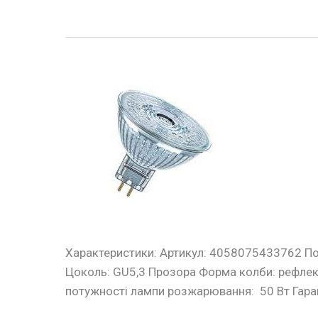
Лампа
LED
рефлекторна
MR16
8W
GU5,3
2700K
OSRAM
Характеристики: Артикул: 4058075433762 Поту
Цоколь: GU5,3 Прозора Форма колби: рефлекто
потужності лампи розжарювання: 50 Вт Гара