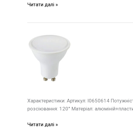
Читати далі »
Лампа
LED
рефлекторна
MR16
e.LED.lamp.GU10.5.4000,
5Вт,
4000К
E.NEXT
Характеристики: Артикул: l0650614 Потужніст
розсіювання: 120° Матеріал: алюміній+пласти
Читати далі »