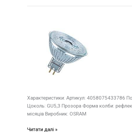
Лампа
LED
рефлекторна
MR16
8W
GU5,3
4000K
OSRAM
Характеристики: Артикул: 4058075433786 Поту
Цоколь: GU5,3 Прозора Форма колби: рефлекто
місяців Виробник: OSRAM
Читати далі »