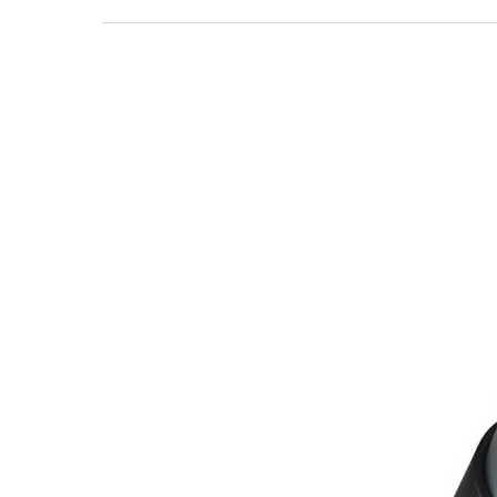
Кабель
для
зв’язку