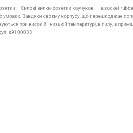
озетки – Силові вилки-розетки каучукові – e.socket.rubbe
х умовах. Завдяки своєму корпусу, що перешкоджає попад
ються при високій і низькій температурі, в пилу, в прим
кул: s9100033