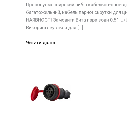
Пропонуємо широкий вибір кабельно-провідник
багатожильний, кабель парної скрутки для ц
НАЯВНОСТІ Замовити Вита пара зовн 0,51 U/U
Використовується для […]
Читати далі »
Силова
розетка
переносна
каучукова
e.socket.rubber.071.32
4п
32А