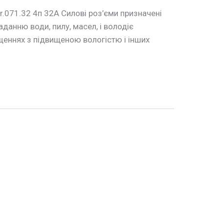
r.071.32 4п 32А Силові роз’єми призначені
анню води, пилу, масел, і володіє
іщеннях з підвищеною вологістю і інших