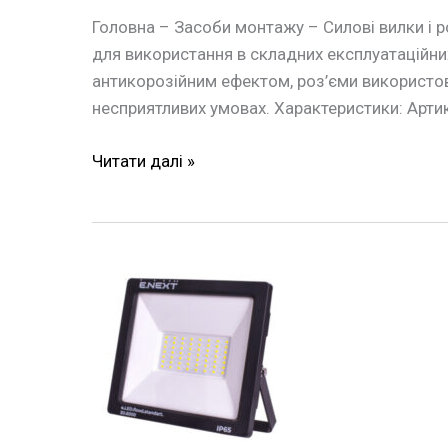
Головна – Засоби монтажу – Силові вилки і р
для використання в складних експлуатаційни
антикорозійним ефектом, роз’єми використову
несприятливих умовах. Характеристики: Арти
Читати далі »
Прожектор
світлодіодний
50Вт,
6000К
E.NEXT