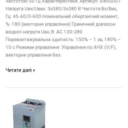
частотою 50 Гц Характеристики: Артикул: i0800007
Напруга Uвх/Uвих: 3х380/3х380 В Частота Вх/Вих,
Гц: 45-60/0-600 Номінальний обертаючий момент,
%: 180 (векторне управління) Граничний діапазон
вхідної напруги Uвх, В: АС 130-280
Перевантажувальна здатність: 150% – 1 хв, 180% –
10 с Режими управління: Управління по АЧХ (V/F),
векторне управління без
Читати далі »
Частотний
перетворювач
e.f-
drive.11