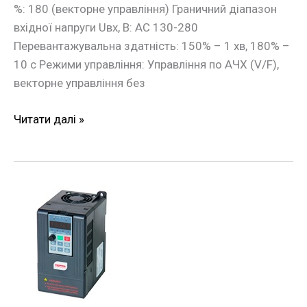
%: 180 (векторне управління) Граничний діапазон
вхідної напруги Uвх, В: АС 130-280
Перевантажувальна здатність: 150% – 1 хв, 180% –
10 с Режими управління: Управління по АЧХ (V/F),
векторне управління без
Читати далі »
Частотний
перетворювач
e.f-
drive.2R2
2,2кВт
3ф/380В