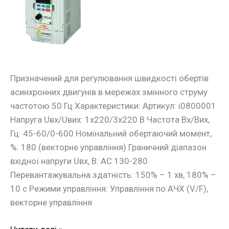
drive.1R5.S
1,5кВт
1ф/220В
Призначений для регулювання швидкості обертів
асинхронних двигунів в мережах змінного струму
частотою 50 Гц Характеристики: Артикул: i0800001
Напруга Uвх/Uвих: 1х220/3х220 В Частота Вх/Вих,
Гц: 45-60/0-600 Номінальний обертаючий момент,
%: 180 (векторне управління) Граничний діапазон
вхідної напруги Uвх, В: АС 130-280
Перевантажувальна здатність: 150% – 1 хв, 180% –
10 с Режими управління: Управління по АЧХ (V/F),
векторне управління