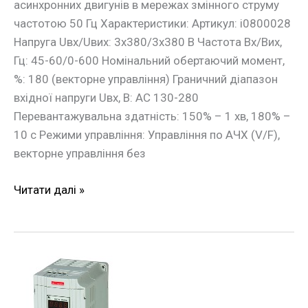
асинхронних двигунів в мережах змінного струму
частотою 50 Гц Характеристики: Артикул: i0800028
Напруга Uвх/Uвих: 3х380/3х380 В Частота Вх/Вих,
Гц: 45-60/0-600 Номінальний обертаючий момент,
%: 180 (векторне управління) Граничний діапазон
вхідної напруги Uвх, В: АС 130-280
Перевантажувальна здатність: 150% – 1 хв, 180% –
10 с Режими управління: Управління по АЧХ (V/F),
векторне управління без
Читати далі »
Частотний
перетворювач
e.f-