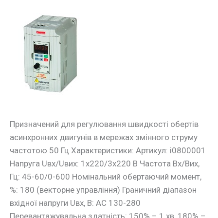
Частотний
перетворювач
e.f-
drive.0R75.S
0,75кВт
1ф/220В
Призначений для регулювання швидкості обертів
асинхронних двигунів в мережах змінного струму
частотою 50 Гц Характеристики: Артикул: i0800001
Напруга Uвх/Uвих: 1х220/3х220 В Частота Вх/Вих,
Гц: 45-60/0-600 Номінальний обертаючий момент,
%: 180 (векторне управління) Граничний діапазон
вхідної напруги Uвх, В: АС 130-280
Перевантажувальна здатність: 150% – 1 хв, 180% –