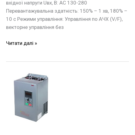
вхідної напруги Uвх, В: АС 130-280
Перевантажувальна здатність: 150% – 1 хв, 180% –
10 с Режими управління: Управління по АЧХ (V/F),
векторне управління без
Читати далі »
Частотний
перетворювач
e.f-
drive.18
18,5кВт
3ф/380В