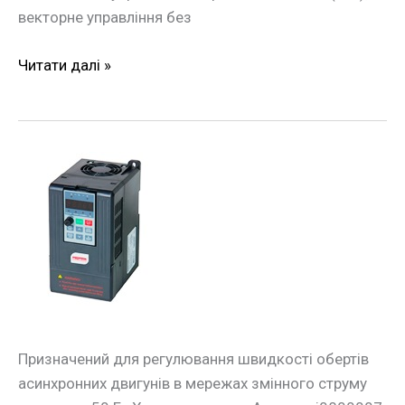
векторне управління без
Читати далі »
Частотний
перетворювач
e.f-
drive.7R5
7,5кВт
3ф/380В
Призначений для регулювання швидкості обертів
асинхронних двигунів в мережах змінного струму