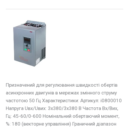
Частотний
перетворювач
e.f-
drive.15
15кВт
3ф/380В
Призначений для регулювання швидкості обертів
асинхронних двигунів в мережах змінного струму
частотою 50 Гц Характеристики: Артикул: i0800010
Напруга Uвх/Uвих: 3х380/3х380 В Частота Вх/Вих,
Гц: 45-60/0-600 Номінальний обертаючий момент,
%: 180 (векторне управління) Граничний діапазон