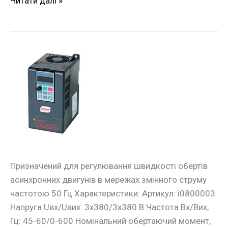
Читати далі »
Частотний
перетворювач
e.f-
drive.1R5
1,5кВт
3ф/380В
Призначений для регулювання швидкості обертів
асинхронних двигунів в мережах змінного струму
частотою 50 Гц Характеристики: Артикул: i0800003
Напруга Uвх/Uвих: 3х380/3х380 В Частота Вх/Вих,
Гц: 45-60/0-600 Номінальний обертаючий момент,