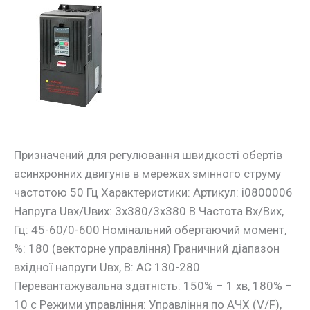
Частотний
перетворювач
e.f-
drive.5R5
5,5кВт
3ф/380В
Призначений для регулювання швидкості обертів
асинхронних двигунів в мережах змінного струму
частотою 50 Гц Характеристики: Артикул: i0800006
Напруга Uвх/Uвих: 3х380/3х380 В Частота Вх/Вих,
Гц: 45-60/0-600 Номінальний обертаючий момент,
%: 180 (векторне управління) Граничний діапазон
вхідної напруги Uвх, В: АС 130-280
Перевантажувальна здатність: 150% – 1 хв, 180% –
10 с Режими управління: Управління по АЧХ (V/F),