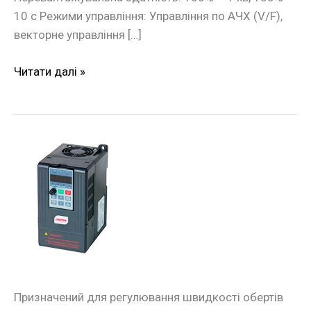
10 с Режими управління: Управління по АЧХ (V/F),
векторне управління […]
Читати далі »
Частотний
перетворювач
e.f-
drive.0R7
0,75кВт
3ф/380В
Призначений для регулювання швидкості обертів