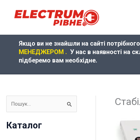
Перейти
до
вмісту
Якщо ви не знайшли на сайті потрібного
МЕНЕДЖЕРОМ .
У нас в наявності на с
підберемо вам необхідне.
Стабі
Ш
у
Каталог
к
а