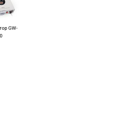
атор GW-
0