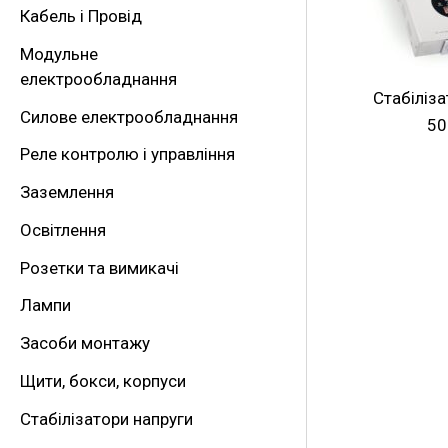
Кабель і Провід
т
Модульне
и
електрообладнання
:
Стабіліз
Силове електрообладнання
50
Реле контролю і управління
Заземлення
Освітлення
Розетки та вимикачі
Лампи
Засоби монтажу
Щити, бокси, корпуси
Стабілізатори напруги