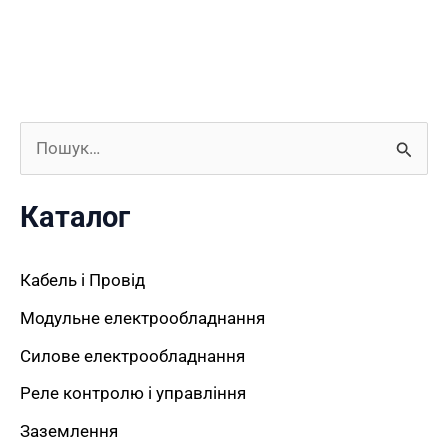
Ш
у
Каталог
к
а
Кабель і Провід
т
Модульне електрообладнання
и
Силове електрообладнання
:
Реле контролю і управління
Заземлення