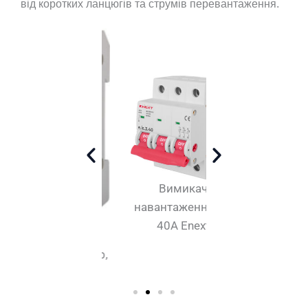
від коротких ланцюгів та струмів перевантаження.
Вимикач
Вимикач
навантаження 3р,
навантаження
40А Enext
125А Enex
Вимикач
антаження 1р,
50А Enext