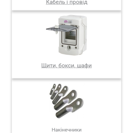
Кабель і провід
Щити, бокси, шафи
Накінечники