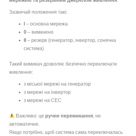
мережею та резервним джерелом живлення
.
Зазвичай положення такі:
I
– основна мережа
0
– вимкнено
II
– резерв (генератор, інвертор, сонячна
система)
Такий вимикач дозволяє безпечно переключати
живлення:
з міської мережі на генератор
з мережі на інвертор
з мережі на СЕС
Важливо: це
ручне перемикання
, не
автоматичне.
Якщо потрібно, щоб система сама переключалась