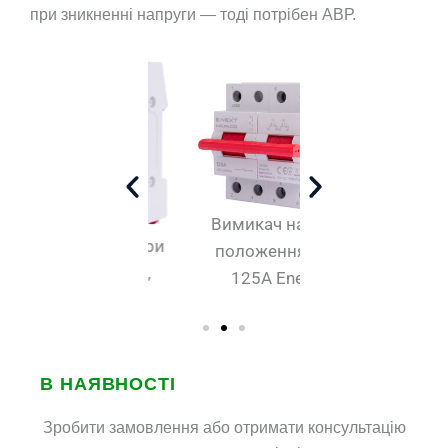
при зникненні напруги — тоді потрібен АВР.
Вимикач на три
Вимикач на 
емикач на три
положення 2р,
положення 4
оложення 1р,
125А Enext
40А Enext
125А Enext
В НАЯВНОСТІ
Зробити замовлення або отримати консультацію