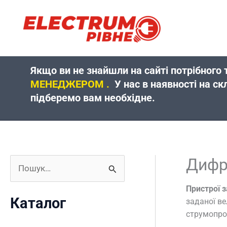
Перейти
до
вмісту
Якщо ви не знайшли на сайті потрібного 
МЕНЕДЖЕРОМ .
У нас в наявності на ск
підберемо вам необхідне.
Дифр
Ш
у
Пристрої 
Каталог
заданої в
к
струмопро
а