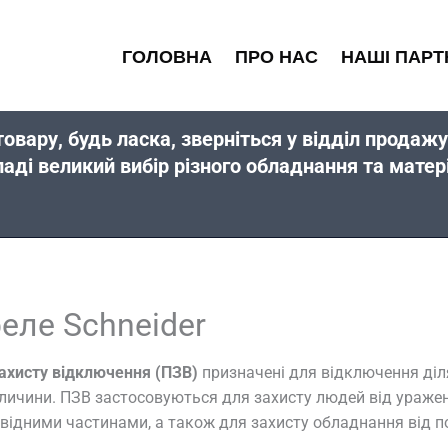
ГОЛОВНА
ПРО НАС
НАШІ ПАРТ
товару, будь ласка, зверніться у відділ прода
ладі великий вибір різного обладнання та мат
еле Schneider
захисту відключення
(ПЗВ)
призначені для відключення діл
еличини. ПЗВ застосовуються для захисту людей від ураже
відними частинами, а також для захисту обладнання від п