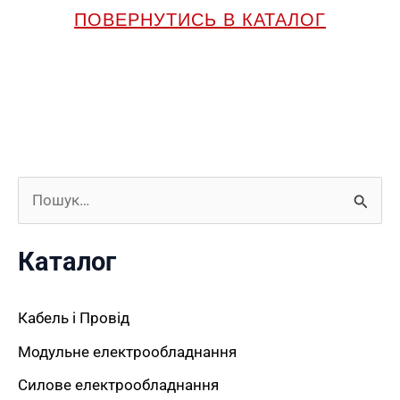
ПОВЕРНУТИСЬ В КАТАЛОГ
Ш
у
Каталог
к
а
Кабель і Провід
т
Модульне електрообладнання
и
Силове електрообладнання
: