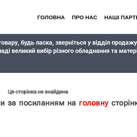
ГОЛОВНА
ПРО НАС
НАШІ ПАРТ
товару, будь ласка, зверніться у відділ прода
ладі великий вибір різного обладнання та мат
Ця сторінка не знайдена
ти за посиланням на
головну
сторін